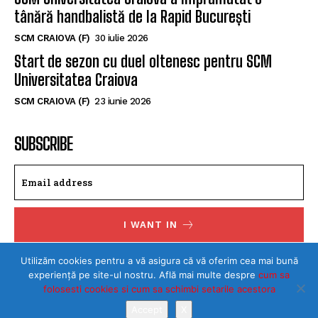
tânără handbalistă de la Rapid București
SCM CRAIOVA (F)
30 iulie 2026
Start de sezon cu duel oltenesc pentru SCM
Universitatea Craiova
SCM CRAIOVA (F)
23 iunie 2026
SUBSCRIBE
I WANT IN
I've read and accept the
Privacy Policy
.
Utilizăm cookies pentru a vă asigura că vă oferim cea mai bună
experiență pe site-ul nostru. Află mai multe despre
cum sa
folosesti cookies si cum sa schimbi setarile acestora
Accept
X
©Toate drepturile rezervate SPORTULDOLJEAN.RO