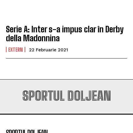
campioana României
campioana României
Serie A: Inter s-a impus clar în Derby
Company
Company
della Madonnina
EXTERN
22 Februarie 2021
SPORTUL DOLJEAN
SPORTUL DOLJEAN