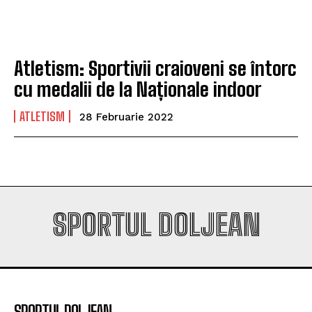
campioana României
campioana României
Atletism: Sportivii craioveni se întorc
Company
Company
cu medalii de la Naționale indoor
ATLETISM
28 Februarie 2022
SPORTUL DOLJEAN
SPORTUL DOLJEAN