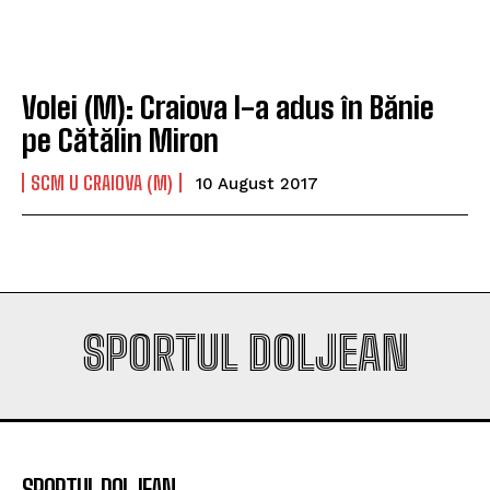
campioana României
campioana României
Volei (M): Craiova l-a adus în Bănie
Company
Company
pe Cătălin Miron
SCM U CRAIOVA (M)
10 August 2017
SPORTUL DOLJEAN
SPORTUL DOLJEAN