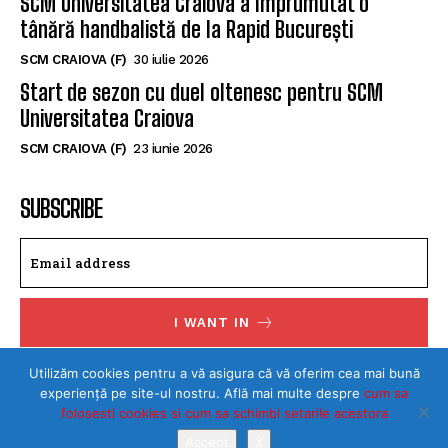
SCM Universitatea Craiova a împrumutat o
tânără handbalistă de la Rapid București
SCM CRAIOVA (F)
30 iulie 2026
Start de sezon cu duel oltenesc pentru SCM
Universitatea Craiova
SCM CRAIOVA (F)
23 iunie 2026
SUBSCRIBE
I WANT IN
I've read and accept the
Privacy Policy
.
Utilizăm cookies pentru a vă asigura că vă oferim cea mai bună
experiență pe site-ul nostru. Află mai multe despre
cum sa
folosesti cookies si cum sa schimbi setarile acestora
Accept
X
©Toate drepturile rezervate SPORTULDOLJEAN.RO