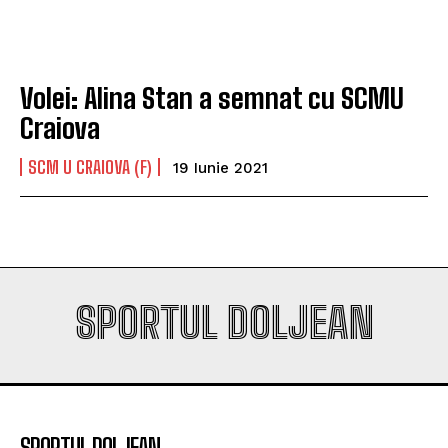
play-off-ul Europa League
play-off-ul Europa League
Volei: Alina Stan a semnat cu SCMU
Company
Company
Craiova
SCM U CRAIOVA (F)
19 Iunie 2021
SPORTUL DOLJEAN
SPORTUL DOLJEAN