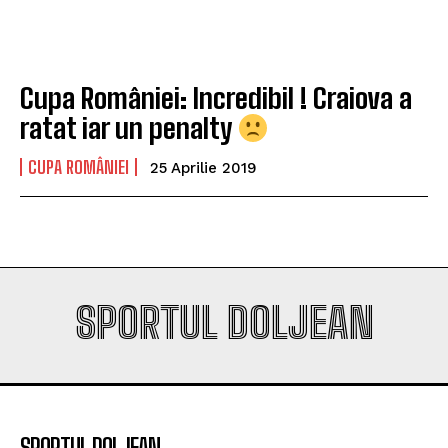
campioana României
campioana României
Cupa României: Incredibil ! Craiova a
Company
Company
ratat iar un penalty
CUPA ROMÂNIEI
25 Aprilie 2019
SPORTUL DOLJEAN
SPORTUL DOLJEAN