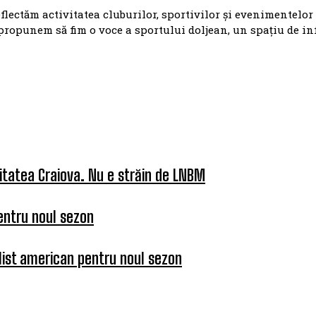
eflectăm activitatea cluburilor, sportivilor și evenimentelor
propunem să fim o voce a sportului doljean, un spațiu de i
itatea Craiova. Nu e străin de LNBM
entru noul sezon
list american pentru noul sezon