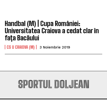
Company
Company
Handbal (M) | Cupa României:
Universitatea Craiova a cedat clar în
fața Bacăului
CS U CRAIOVA (M)
3 Noiembrie 2019
SPORTUL DOLJEAN