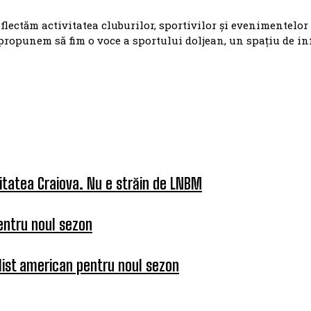
eflectăm activitatea cluburilor, sportivilor și evenimentelor
propunem să fim o voce a sportului doljean, un spațiu de i
itatea Craiova. Nu e străin de LNBM
entru noul sezon
list american pentru noul sezon