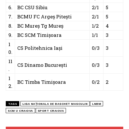
6.
BC CSU Sibiu
2/1
5
7.
BCMU FC Argeș Pitești
2/1
5
8.
BC Mureș Tg Mureș
1/2
4
9.
BC SCM Timișoara
1/1
3
1
CS Politehnica Iași
0/3
3
0.
11
CS Dinamo București
0/3
3
.
1
BC Timba Timișoara
0/2
2
2.
TAGS
LIGA NAȚIONALA DE BASCHET MASCULIN
LNBM
SCM U CRAIOVA
SPORT CRAIOVA