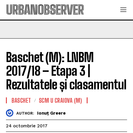
URBANOBSERVER
Baschet (M): LNBM
2017/18 – Etapa 3 |
Rezultatele și clasamentul
BASCHET
SCM U CRAIOVA (M)
Ionuț Greere
AUTHOR:
24 octombrie 2017