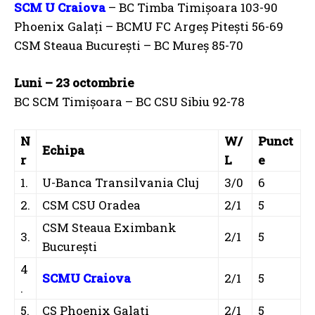
SCM U Craiova
– BC Timba Timișoara 103-90
Phoenix Galați – BCMU FC Argeș Pitești 56-69
CSM Steaua București – BC Mureș 85-70
Luni – 23 octombrie
BC SCM Timișoara – BC CSU Sibiu 92-78
N
W/
Punct
Echipa
r
L
e
1.
U-Banca Transilvania Cluj
3/0
6
2.
CSM CSU Oradea
2/1
5
CSM Steaua Eximbank
3.
2/1
5
București
4
SCMU Craiova
2/1
5
.
5.
CS Phoenix Galati
2/1
5