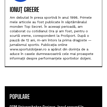
IONUȚ GREERE
Am debutat în presa sportivă în anul 1998. Primele
mele articole au fost publicate în săptămânalul
monden Top Secret. În aceeași perioadă, am
colaborat cu cotidianul Ora și am fost, pentru o
scurtă vreme, corespondent la ProSport. După o
pauză de 12 ani, m-am întors la prima dragoste —
jurnalismul sportiv. Publicația online
www.sportuldoljean.ro a apărut din dorința de a
aduce în casele dumneavoastră cele mai proaspete
informații despre performanțele sportivilor doljeni.
POPULARE