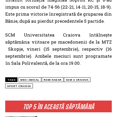
impus cu scorul de 74-56 (22-21, 14-11, 20-15, 18-9).
Este prima victorie înregistrată de gruparea din
Bănie, după au pierdut precedentele 5 partide.
SCM Universitatea Craiova întâlnește
săptămâna viitoare pe macedonenii de la MTZ
Skopje, vineri (15 septembrie), respectiv (16
septembrie). Ambele meciuri sunt programate
în Sala Polivalentă, de la ora 19.00.
TAGS
MECI AMICAL
RAMI HADAR
SCM U CRAIOVA
SPORT CRAIOVA
TOP 5 ÎN ACEASTĂ SĂPTĂMÂNĂ