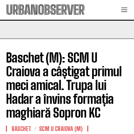
URBANOBSERVER
Baschet (M): SCM U
Craiova a câștigat primul
meci amical. Trupa lui
Hadar a învins formația
maghiară Sopron KC
BASCHET
SCM U CRAIOVA (M)