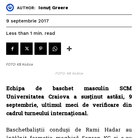
Ionuț Greere
AUTHOR:
9 septembrie 2017
read
Less than 1
min.
FOTO: KB Košice
FOTO: KB Košice
Echipa de baschet masculin SCM
Universitatea Craiova a susținut astăzi, 9
septembrie, ultimul meci de verificare din
cadrul turneului internațional.
Baschetbaliștii conduși de Rami Hadar au
întâlnit formația maghiaă Sopron KC și s-au