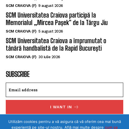
SCM CRAIOVA (F)
9 august 2026
SCM Universitatea Craiova participă la
Memorialul „Mircea Pașek” de la Târgu Jiu
SCM CRAIOVA (F)
5 august 2026
SCM Universitatea Craiova a împrumutat o
tânără handbalistă de la Rapid București
SCM CRAIOVA (F)
30 iulie 2026
SUBSCRIBE
I WANT IN
I've read and accept the
Privacy Policy
.
Utilizăm cookies pentru a vă asigura că vă oferim cea mai bună
experiență pe site-ul nostru. Află mai multe despre
cum sa