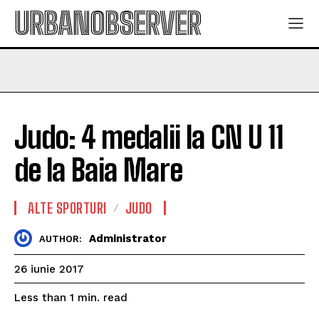
URBANOBSERVER
Judo: 4 medalii la CN U 11
de la Baia Mare
ALTE SPORTURI
JUDO
Administrator
AUTHOR:
26 iunie 2017
read
Less than 1
min.