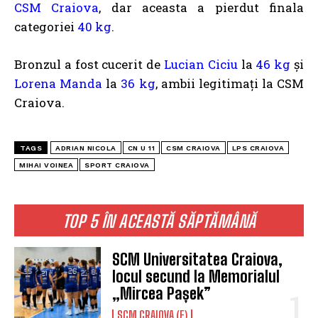
CSM Craiova
, dar aceasta a pierdut finala
categoriei
40 kg
.
Bronzul a fost cucerit de
Lucian Ciciu
la
46 kg
și
Lorena Manda
la
36 kg
, ambii legitimați la CSM
Craiova.
TAGS
ADRIAN NICOLA
CN U 11
CSM CRAIOVA
LPS CRAIOVA
MIHAI VOINEA
SPORT CRAIOVA
TOP 5 ÎN ACEASTĂ SĂPTĂMÂNĂ
SCM Universitatea Craiova,
locul secund la Memorialul
„Mircea Pașek”
SCM CRAIOVA (F)