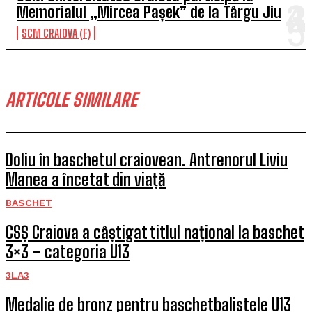
Memorialul „Mircea Pașek” de la Târgu Jiu
SCM CRAIOVA (F)
ARTICOLE SIMILARE
Doliu în baschetul craiovean. Antrenorul Liviu
Manea a încetat din viață
BASCHET
CSȘ Craiova a câștigat titlul național la baschet
3×3 – categoria U13
3LA3
Medalie de bronz pentru baschetbalistele U13