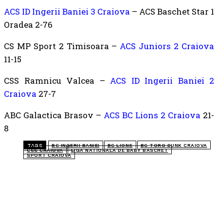
ACS ID Ingerii Baniei 3 Craiova
– ACS Baschet Star 1
Oradea 2-76
CS MP Sport 2 Timisoara –
ACS Juniors 2 Craiova
11-15
CSS Ramnicu Valcea –
ACS ID Ingerii Baniei 2
Craiova
27-7
ABC Galactica Brasov –
ACS BC Lions 2 Craiova
21-
8
TAGS
BC INGERII BANIEI
BC LIONS
BC TORO DUNK CRAIOVA
CSS CRAIOVA
LIGA NATIONALA DE BABY BASCHET
SPORT CRAIOVA
TOP 5 ÎN ACEASTĂ SĂPTĂMÂNĂ