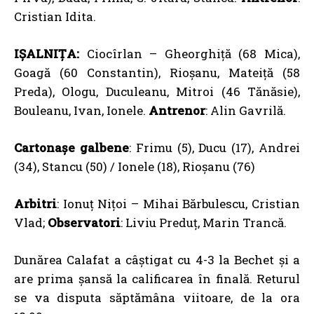
Cristian Idita.
IȘALNIȚA:
Ciocîrlan – Gheorghiță (68 Mica),
Goagă (60 Constantin), Rioșanu, Mateiță (58
Preda), Ologu, Duculeanu, Mitroi (46 Tănăsie),
Bouleanu, Ivan, Ionele.
Antrenor
: Alin Gavrilă.
Cartonașe galbene
: Frimu (5), Ducu (17), Andrei
(34), Stancu (50) / Ionele (18), Rioșanu (76)
Arbitri
: Ionuț Nițoi – Mihai Bărbulescu, Cristian
Vlad;
Observatori
: Liviu Preduț, Marin Trancă.
Dunărea Calafat a câștigat cu 4-3 la Bechet și a
are prima șansă la calificarea în finală. Returul
se va disputa săptămâna viitoare, de la ora