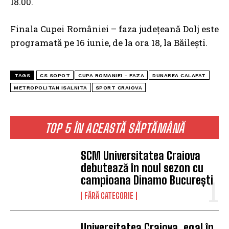
18.00.
Finala Cupei României – faza județeană Dolj este
programată pe 16 iunie, de la ora 18, la Băilești.
TAGS
CS SOPOT
CUPA ROMANIEI - FAZA
DUNAREA CALAFAT
METROPOLITAN ISALNITA
SPORT CRAIOVA
TOP 5 ÎN ACEASTĂ SĂPTĂMÂNĂ
SCM Universitatea Craiova
debutează în noul sezon cu
campioana Dinamo București
FĂRĂ CATEGORIE
Universitatea Craiova, egal în