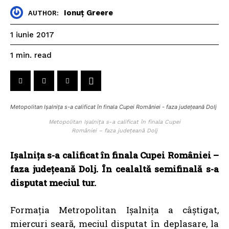
Ionuț Greere
AUTHOR:
1 iunie 2017
read
1
min.
Metopolitan Ișalnița s-a calificat în finala Cupei României - faza județeană Dolj
Metopolitan Ișalnița s-a calificat în finala Cupei
României – faza județeană Dolj
Ișalnița s-a calificat în finala Cupei României –
faza județeană Dolj. În cealaltă semifinală s-a
disputat meciul tur.
Formația Metropolitan Ișalnița a câştigat,
miercuri seară, meciul disputat în deplasare, la