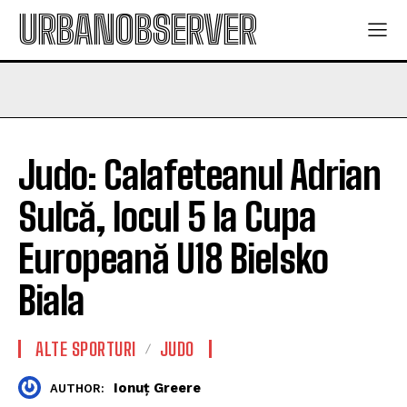
URBANOBSERVER
Judo: Calafeteanul Adrian
Sulcă, locul 5 la Cupa
Europeană U18 Bielsko
Biala
ALTE SPORTURI
JUDO
Ionuț Greere
AUTHOR: