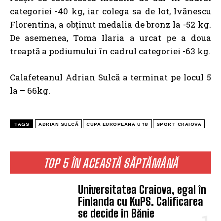
categoriei -40 kg, iar colega sa de lot, Ivănescu
Florentina, a obținut medalia de bronz la -52 kg.
De asemenea, Toma Ilaria a urcat pe a doua
treaptă a podiumului în cadrul categoriei -63 kg.
Calafeteanul Adrian Sulcă a terminat pe locul 5
la – 66kg.
TAGS
ADRIAN SULCĂ
CUPA EUROPEANA U 18
SPORT CRAIOVA
TOP 5 ÎN ACEASTĂ SĂPTĂMÂNĂ
Universitatea Craiova, egal în
Finlanda cu KuPS. Calificarea
se decide în Bănie